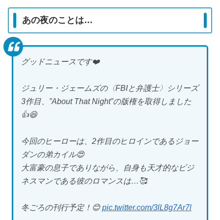
あの夜のことは…
グッドニュースです❤️
ジュリー・ジェームズの〈FBIと弁護士〉シリーズ
3作目、”About That Night”の版権を取得しました
👍😆
今回のヒーローは、2作目のヒロインであるジョー
ダンの弟カイル😍
大富豪の息子でありながら、自身も天才的なビジ
ネスマンである彼のロマンスは…🥰
冬ごろの刊行予定！😊
pic.twitter.com/3lL8g7Ar7l