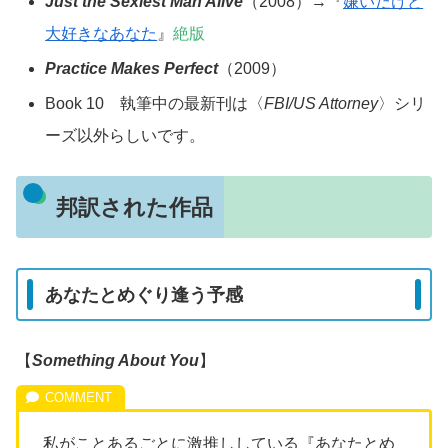
Just the Sexiest Man Alive
（2008）→『
嫌いだけど
大好きなあなた
』
絶版
Practice Makes Perfect
（2009）
Book 10 執筆中の最新刊は〈
FBI/US Attorney
〉シリ
ーズ以外らしいです。
邦訳された作品
あなたとめぐり逢う予感
【
Something About You
】
私がことあるごとに激推ししている『あなたとめ