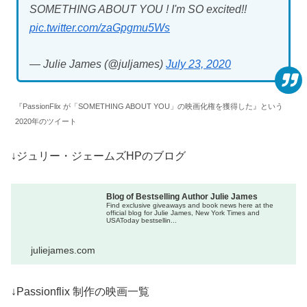
SOMETHING ABOUT YOU ! I'm SO excited!!
pic.twitter.com/zaGpgmu5Ws
— Julie James (@juljames)
July 23, 2020
『PassionFlix が「SOMETHING ABOUT YOU」の映画化権を獲得した』という
2020年のツイート
↓ジュリー・ジェームズHPのブログ
Blog of Bestselling Author Julie James
Find exclusive giveaways and book news here at the
official blog for Julie James, New York Times and
USAToday bestsellin...
juliejames.com
↓Passionflix 制作の映画一覧