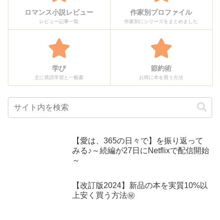
ロマンス小説レビュー
作家別プロファイル
レビュー記事一覧
作家別にシリーズをまとめました
学び
節約術
主に英語学習と一般書
お得に本を買う方法
【愛は、365の日々で】を振り返って
みる♪～続編が27日にNetflixで配信開始
～
【改訂版2024】新品の本を実質10%以
上安く買う方法㊙