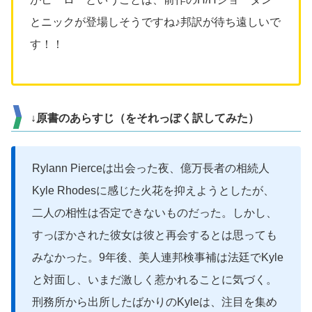
とニックが登場しそうですね♪邦訳が待ち遠しいで
す！！
↓原書のあらすじ（をそれっぽく訳してみた）
Rylann Pierce
は出会った夜、億万長者の相続人
Kyle Rhodes
に感じた火花を抑えようとしたが、
二人の相性は否定できないものだった。しかし、
すっぽかされた彼女は彼と再会するとは思っても
みなかった。
9
年後、美人連邦検事補は法廷で
Kyle
と対面し、いまだ激しく惹かれることに気づく。
刑務所から出所したばかりの
Kyle
は、注目を集め