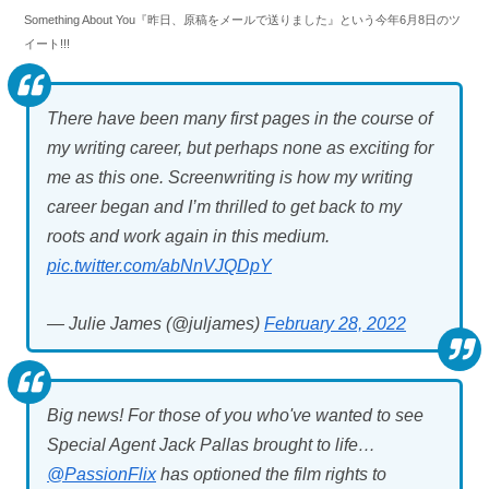
Something About You『昨日、原稿をメールで送りました』という今年6月8日のツ
イート!!!
There have been many first pages in the course of
my writing career, but perhaps none as exciting for
me as this one. Screenwriting is how my writing
career began and I’m thrilled to get back to my
roots and work again in this medium.
pic.twitter.com/abNnVJQDpY
— Julie James (@juljames)
February 28, 2022
Big news! For those of you who've wanted to see
Special Agent Jack Pallas brought to life…
@PassionFlix
has optioned the film rights to