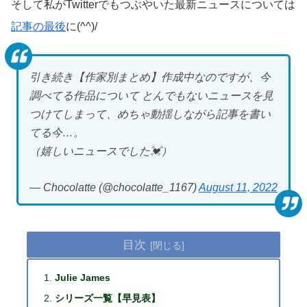
そして私がTwitterでもつぶやいた最新ニュースについては
記事の最後
に(^^)/
引き続き【作家別まとめ】作成中なのですが、今
調べてる作品について とんでもないニュースを見
つけてしまって、めちゃ動揺しながら記事を書い
てる今…。
（嬉しいニュースでした💓）
— Chocolatte (@chocolatte_1167)
August 11, 2022
目次
Julie James
シリーズ一覧【早見表】