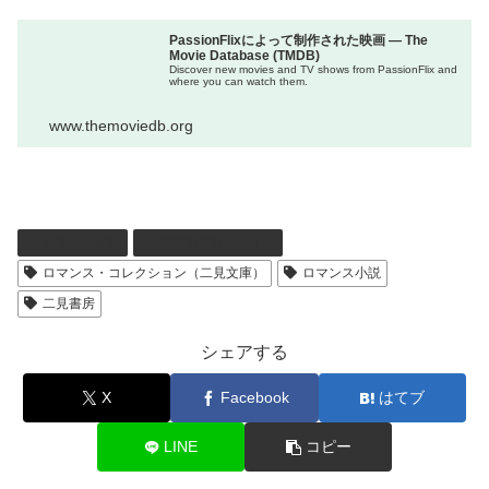
PassionFlixによって制作された映画 — The
Movie Database (TMDB)
Discover new movies and TV shows from PassionFlix and
where you can watch them.
www.themoviedb.org
ロマンス小説
作家別プロファイル
ロマンス・コレクション（二見文庫）
ロマンス小説
二見書房
シェアする
X
Facebook
はてブ
LINE
コピー