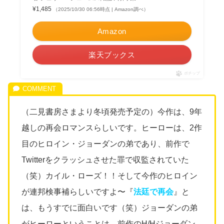
¥1,485
（2025/10/30 06:56時点 | Amazon調べ）
Amazon
楽天ブックス
ポチップ
（二見書房さまより冬頃発売予定の）今作は、
9
年
越しの再会ロマンスらしいです。ヒーローは、
2
作
目のヒロイン・ジョーダンの弟であり、前作で
Twitter
をクラッシュさせた罪で収監されていた
（笑）カイル・ローズ！！そして今作のヒロイン
が連邦検事補らしいですよ〜『
法廷で再会
』と
は、もうすでに面白いです（笑）ジョーダンの弟
がヒーローということは、前作の
H/H
ジョーダン