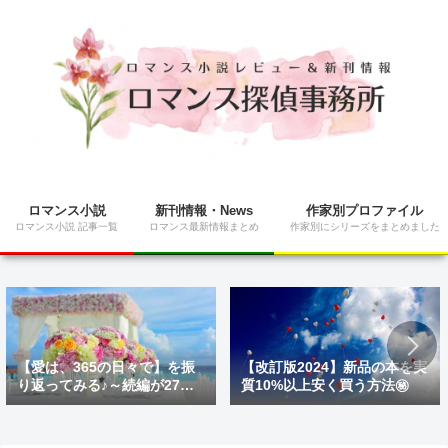
ロマンス小説
新刊情報・News
作家別プロファイル
ロマンス小説 記事一覧
ロマンス最新情報まとめ
作家別にシリーズをまとめました
【愛は、365の日々で】を振
【改訂版2024】新品の本を実
り返ってみる♪～続編が27日
質10%以上安く買う方法㊙
にNetflixで配信開始～