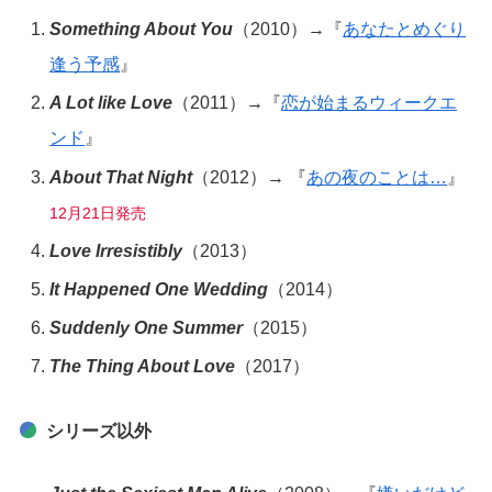
Something About You
（2010）→『
あなたとめぐり
逢う予感
』
A Lot like Love
（2011）→『
恋が始まるウィークエ
ンド
』
About That Night
（2012）→ 『
あの夜のことは…
』
12月21日発売
Love Irresistibly
（2013）
It Happened One Wedding
（2014）
Suddenly One Summer
（2015）
The Thing About Love
（2017）
シリーズ以外