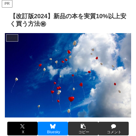
PR
【改訂版2024】新品の本を実質10%以上安
く買う方法㊙
節約術
X
Bluesky
コピー
コメント