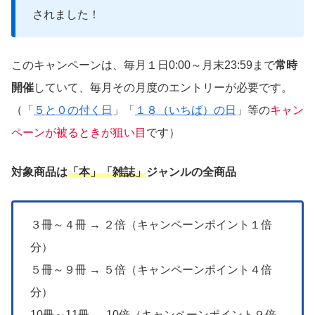
されました！
このキャンペーンは、毎月１日0:00～月末23:59まで
常時
開催
していて、毎月その月度のエントリーが必要です。
（「
５と０の付く日
」「
１８（いちば）の日
」等の
キャン
ペーンが被るときが狙い目
です）
対象商品
は
「本」「雑誌」
ジャンルの全商品
３冊～４冊 → ２倍（キャンペーンポイント１倍
分）
５冊～９冊 → ５倍（キャンペーンポイント４倍
分）
10冊～11冊 → 10倍（キャンペーンポイント９倍