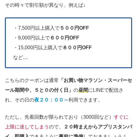
その時々で割引額が異なり、例えば↓
・7,500円以上購入で
５００円OFF
・9,000円以上で
６００円OFF
・15,000円以上購入で
８００円OFF
など…
こちらのクーポンは通常
「お買い物マラソン・スーパーセ
ール期間中、５と０の付く日」
の
昼間
にLINEで
配信さ
れ、
その日の
夜２０：００～
利用できます。
ただし、先着回数が限られており（3000回など）
すぐに
上限に達してしまう
ので、
２０時まえからアプリスタンバ
イ→即購入
できるように
事前に準備
しておきましょう！