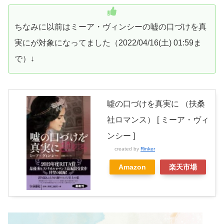
ちなみに以前はミーア・ヴィンシーの嘘の口づけを真
実にが対象になってました（2022/04/16(土) 01:59ま
で）↓
噓の口づけを真実に （扶桑
社ロマンス） [ ミーア・ヴィ
ンシー ]
created by
Rinker
Amazon
楽天市場