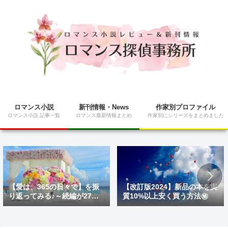
ロマンス小説
新刊情報・News
作家別プロファイル
ロマンス小説 記事一覧
ロマンス最新情報まとめ
作家別にシリーズをまとめました
【愛は、365の日々で】を振
【改訂版2024】新品の本を実
り返ってみる♪～続編が27日
質10%以上安く買う方法㊙
にNetflixで配信開始～