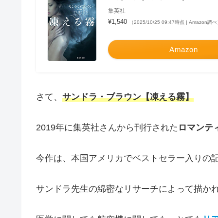
集英社
¥1,540
（2025/10/25 09:47時点 | Amazon調
Amazon
さて、
サンドラ・ブラウン【凍える霧】
2019年に集英社さんから刊行された
ロマンテ
今作は、本国アメリカでベストセラー入りの
サンドラ先生の綿密なリサーチによって描か