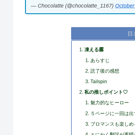
— Chocolatte (@chocolatte_1167)
October
目
凍える霧
あらすじ
読了後の感想
Tailspin
私の推しポイント♡
魅力的なヒーロー
５ページに一回は出
ブロマンスも楽しめ
とにかく翻訳が素晴