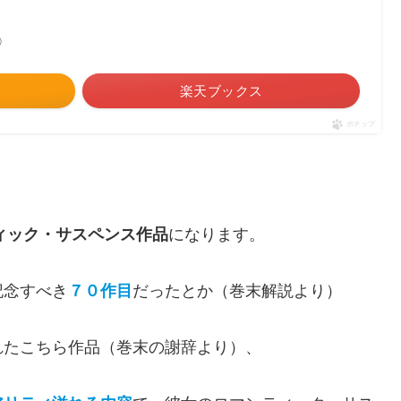
べ）
楽天ブックス
ポチップ
ィック・サスペンス作品
になります。
記念すべき
７０作目
だったとか（巻末解説より）
れたこちら作品（巻末の謝辞より）、