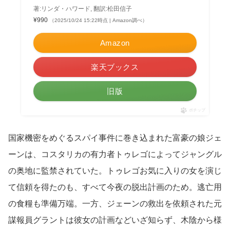
著:リンダ・ハワード, 翻訳:松田信子
¥990
（2025/10/24 15:22時点 | Amazon調べ）
Amazon
楽天ブックス
旧版
ポチップ
国家機密をめぐるスパイ事件に巻き込まれた富豪の娘ジェ
ーンは、コスタリカの有力者トゥレゴによってジャングル
の奥地に監禁されていた。トゥレゴお気に入りの女を演じ
て信頼を得たのも、すべて今夜の脱出計画のため。逃亡用
の食糧も準備万端。一方、ジェーンの救出を依頼された元
謀報員グラントは彼女の計画などいざ知らず、木陰から様