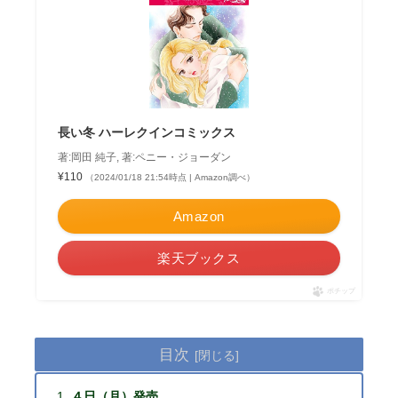
長い冬 ハーレクインコミックス
著:岡田 純子, 著:ペニー・ジョーダン
¥110
（2024/01/18 21:54時点 | Amazon調べ）
Amazon
楽天ブックス
ポチップ
目次
４日（月）発売