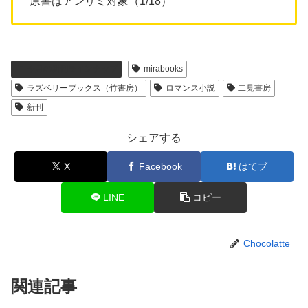
原書はアンリミ対象（1/18）
今月の新刊ラインナップ
mirabooks
ラズベリーブックス（竹書房）
ロマンス小説
二見書房
新刊
シェアする
X
Facebook
はてブ
LINE
コピー
Chocolatte
関連記事