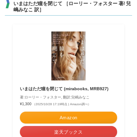
いまはただ瞳を閉じて ［ローリー・フォスター 著/ 兒
嶋みなこ 訳］
いまはただ瞳を閉じて (mirabooks, MRB927)
著:ローリー・フォスター, 翻訳:兒嶋みなこ
¥1,300
（2025/10/28 17:19時点 | Amazon調べ）
Amazon
楽天ブックス