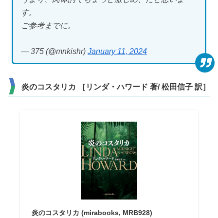
す。
ご参考までに。
— 375 (@mnkishr)
January 11, 2024
炎のコスタリカ ［リンダ・ハワード 著/ 松田信子 訳］
炎のコスタリカ (mirabooks, MRB928)