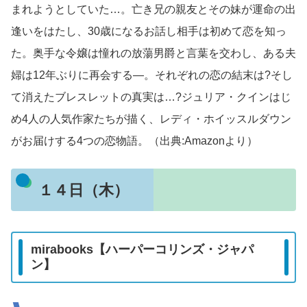
まれようとしていた…。亡き兄の親友とその妹が運命の出
逢いをはたし、30歳になるお話し相手は初めて恋を知っ
た。奥手な令嬢は憧れの放蕩男爵と言葉を交わし、ある夫
婦は12年ぶりに再会する―。それぞれの恋の結末は?そし
て消えたブレスレットの真実は…?ジュリア・クインはじ
め4人の人気作家たちが描く、レディ・ホイッスルダウン
がお届けする4つの恋物語。（出典:Amazonより）
１４日（木）
mirabooks【ハーパーコリンズ・ジャパ
ン】