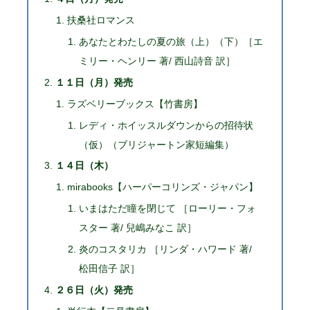
扶桑社ロマンス
あなたとわたしの夏の旅（上）（下）［エ
ミリー・ヘンリー 著/ 西山詩音 訳］
１１日（月）発売
ラズベリーブックス【竹書房】
レディ・ホイッスルダウンからの招待状
（仮）（ブリジャートン家短編集）
１４日（木）
mirabooks【ハーパーコリンズ・ジャパン】
いまはただ瞳を閉じて ［ローリー・フォ
スター 著/ 兒嶋みなこ 訳］
炎のコスタリカ ［リンダ・ハワード 著/
松田信子 訳］
２６日（火）発売