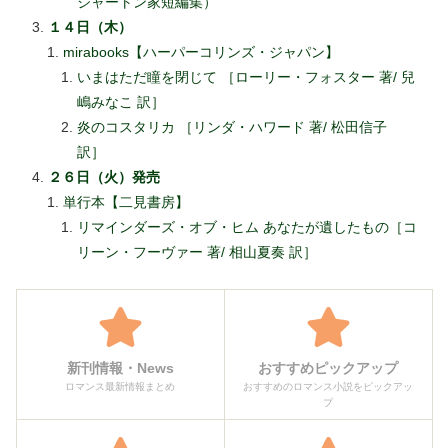
ジャートン家短編集）
１４日（木）
mirabooks【ハーパーコリンズ・ジャパン】
いまはただ瞳を閉じて ［ローリー・フォスター 著/ 兒
嶋みなこ 訳］
炎のコスタリカ ［リンダ・ハワード 著/ 松田信子
訳］
２６日（火）発売
単行本【二見書房】
リマインダーズ・オブ・ヒム あなたが遺したもの［コ
リーン・フーヴァー 著/ 相山夏奏 訳］
新刊情報・News
おすすめピックアップ
ロマンス最新情報まとめ
おすすめのロマンス小説をピックアッ
プ