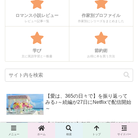
ロマンス小説レビュー
作家別プロファイル
レビュー記事一覧
作家別にシリーズをまとめました
学び
節約術
主に英語学習と一般書
お得に本を買う方法
【愛は、365の日々で】を振り返って
みる♪～続編が27日にNetflixで配信開始
～
【改訂版2024】新品の本を実質10%以
上安く買う方法㊙
メニュー
ホーム
検索
トップ
サイドバー