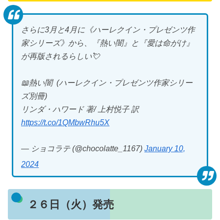
さらに3月と4月に《ハーレクイン・プレゼンツ作
家シリーズ》から、『熱い闇』と『愛は命がけ』
が再版されるらしい💘
📖熱い闇 (ハーレクイン・プレゼンツ作家シリー
ズ別冊)
リンダ・ハワード 著/ 上村悦子 訳
https://t.co/1QMbwRhu5X
— ショコラテ (@chocolatte_1167)
January 10,
2024
２６日（火）発売