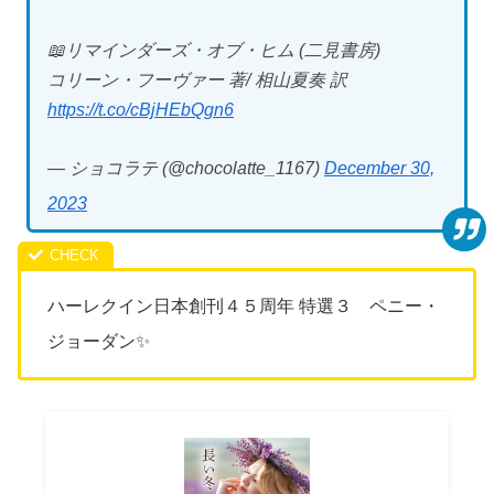
📖リマインダーズ・オブ・ヒム (二見書房)
コリーン・フーヴァー 著/ 相山夏奏 訳
https://t.co/cBjHEbQgn6
— ショコラテ (@chocolatte_1167)
December 30,
2023
ハーレクイン日本創刊４５周年 特選３ ペニー・
ジョーダン✨