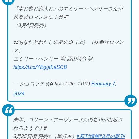
『本と私と恋人と』のエミリー・ヘンリーさんが
扶桑社ロマンスに！😳💕
（3月4日発売）
📖あなたとわたしの夏の旅（上） （扶桑社ロマン
ス）
エミリー・ヘンリー 著/ 西山詩音 訳
https://t.co/YEgglKaSCB
— ショコラテ (@chocolatte_1167)
February 7,
2024
来年、コリーン・フーヴァーさんの新刊が出版さ
れるようです❣️
3月25日頃 発売✨（単行本）
#新刊情報
#3月の新刊